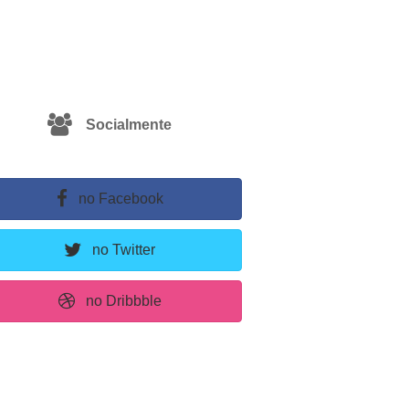
Socialmente
no Facebook
no Twitter
no Dribbble