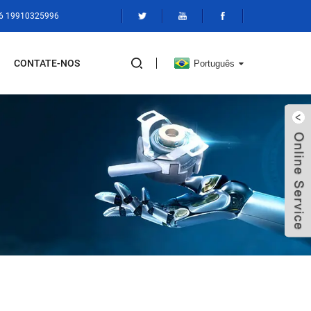
86 19910325996
CONTATE-NOS
Português