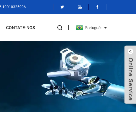
86 19910325996
CONTATE-NOS
Português