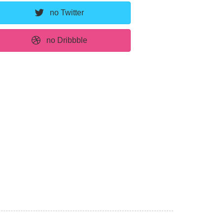
no Twitter
no Dribbble