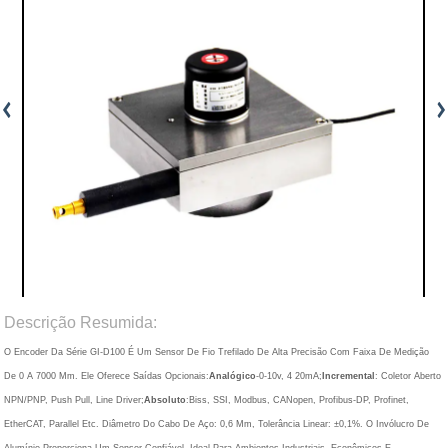
Descrição Resumida:
O Encoder Da Série GI-D100 É Um Sensor De Fio Trefilado De Alta Precisão Com Faixa De Medição
De 0 A 7000 Mm. Ele Oferece Saídas Opcionais:
Analógico
-0-10v, 4 20mA;
Incremental
: Coletor Aberto
NPN/PNP, Push Pull, Line Driver;
Absoluto
:Biss, SSI, Modbus, CANopen, Profibus-DP, Profinet,
EtherCAT, Parallel Etc. Diâmetro Do Cabo De Aço: 0,6 Mm, Tolerância Linear: ±0,1%. O Invólucro De
Alumínio Proporciona Um Sensor Confiável, Ideal Para Ambientes Industriais. Econômicos E