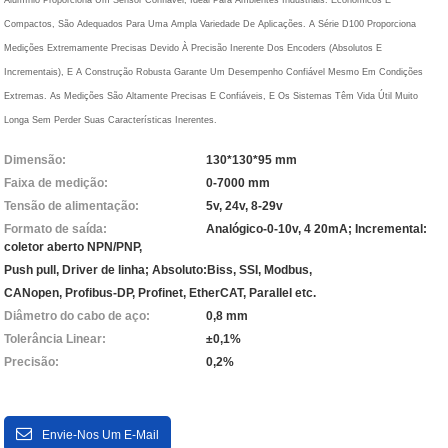
Compactos, São Adequados Para Uma Ampla Variedade De Aplicações. A Série D100 Proporciona
Medições Extremamente Precisas Devido À Precisão Inerente Dos Encoders (absolutos E
Incrementais), E A Construção Robusta Garante Um Desempenho Confiável Mesmo Em Condições
Extremas. As Medições São Altamente Precisas E Confiáveis, E Os Sistemas Têm Vida Útil Muito
Longa Sem Perder Suas Características Inerentes.
Dimensão:
130*130*95 mm
Faixa de medição:
0-7000 mm
Tensão de alimentação:
5v, 24v, 8-29v
Formato de saída:
Analógico-0-10v, 4 20mA; Incremental:
coletor aberto NPN/PNP,
Push pull, Driver de linha; Absoluto:Biss, SSI, Modbus,
CANopen, Profibus-DP, Profinet, EtherCAT, Parallel etc.
Diâmetro do cabo de aço:
0,8 mm
Tolerância Linear:
±0,1%
Precisão:
0,2%
Envie-Nos Um E-Mail