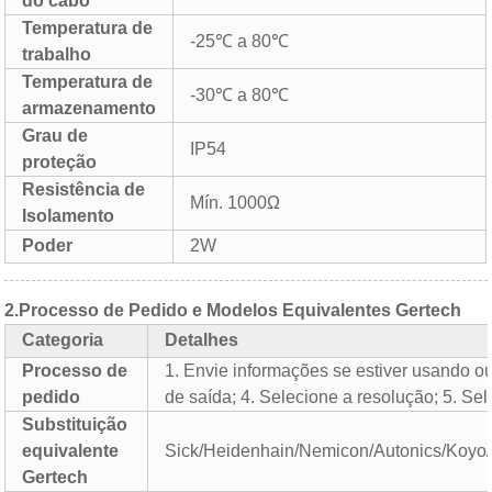
do cabo
Temperatura de
-25℃ a 80℃
trabalho
Temperatura de
-30℃ a 80℃
armazenamento
Grau de
IP54
proteção
Resistência de
Mín. 1000Ω
Isolamento
Poder
2W
2.
Processo de Pedido e Modelos Equivalentes Gertech
Categoria
Detalhes
Processo de
1. Envie informações se estiver usando out
pedido
de saída; 4. Selecione a resolução; 5. Se
Substituição
equivalente
Sick/Heidenhain/Nemicon/Autonics/Koyo
Gertech