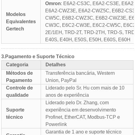
Omron
: E6A2-CS3C, E6A2-CS3E, E6A
E6A2-CWZ3E, E6A2-CWZ5C, E6B2-CS3C
Modelos
CW5C, E6B2-CWZ3C, E6B2-CWZ3E, E6
Equivalentes
CW3C, E6C2-CW3E, E6C2-CW5C, E6C
Gertech
2E/1EH, TRD-2T, TRD-2TH, TRD-S, TR
E40S, E40H, E50S, E50H, E60S, E60H
3.
Pagamento e Suporte Técnico
Categoria
Detalhes
Métodos de
Transferência bancária, Western
Pagamento
Union, PayPal
Controle de
Liderado pelo Sr. Hu com mais de 10
qualidade
anos de experiência
Liderado pelo Dr. Zhang, com
Suporte
experiência em desenvolvimento
técnico
Profinet, EtherCAT, Modbus-TCP e
Powerlink
Garantia de 1 ano e suporte técnico